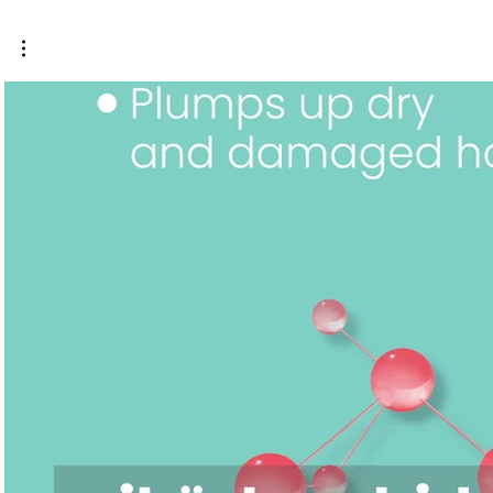
HOGYAN HASZNÁ
Videó lejátszása