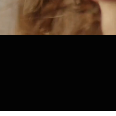
ÜDVÖZLÜNK AZ EL
PROFESSZIONÁLIS
MÁRKÁNÁL!
A PETA ÁLTAL JÓVÁHAGY
ÁLLATKÍSÉRLET-MENTES,
SZULFÁTMENTES, PARABÉ
RSPO (ROUNDTABLE ON
SUSTAINABLE PALM OIL)
TANÚSÍTVÁNNYAL RENDEL
SZÁMOS GLUT
ÉNMENTES, I
VEGÁN OPCIÓT KÍNÁLUNK.