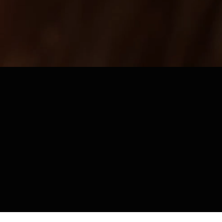
NK, KÖRNYEZETBARÁT HAJTÓGAZZAL
ÜNK VÉDELME ÉRDEKÉBEN!
Bejelentkezés