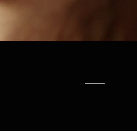
EVEN AUSTRALIA
 HAJÁPOLÓ
OTT
MINDEN SPRAY TERMÉKÜ
VAN TÖLTVE, KÖRNYEZET
NMENTES,
KEZÜNK,
LLETVE
TUDJ MEG TÖBBET