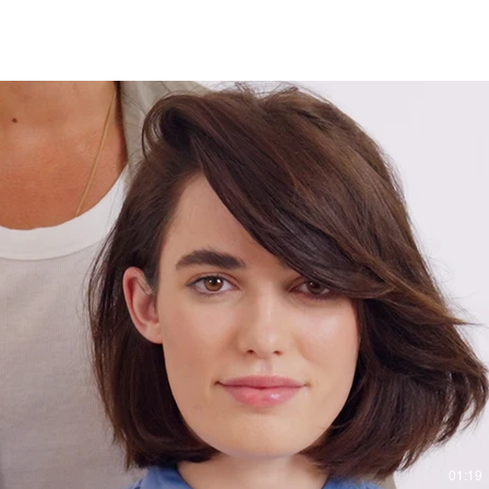
Videó lejátszása
01:19