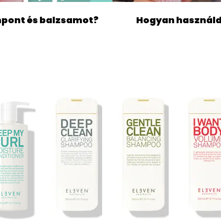
mpont és balzsamot?
Hogyan használd 
 BALZSAMOK