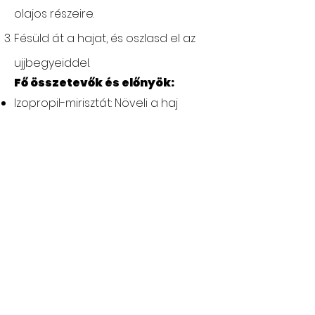
olajos részeire.
Fésüld át a hajat, és oszlasd el az
ujjbegyeiddel.
Fő összetevők és előnyök:
Izopropil-mirisztát: Növeli a haj
lágyságát és simaságát, miközben
könnyen ápolja.
Alumínium (kukorica) keményítő:
Felszívja a hajolajokat, így a haj
frissebbé válik anélkül, hogy vízre
lenne szükség.
Linalool: Táplálja és hidratálja a
hajat, miközben ápoló hatású.