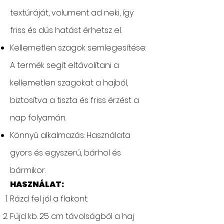
textúráját, volument ad neki, így
friss és dús hatást érhetsz el.
Kellemetlen szagok semlegesítése:
A termék segít eltávolítani a
kellemetlen szagokat a hajból,
biztosítva a tiszta és friss érzést a
nap folyamán.
Könnyű alkalmazás: Használata
gyors és egyszerű, bárhol és
bármikor.
HASZNÁLAT:
Rázd fel jól a flakont.
Fújd kb. 25 cm távolságból a haj