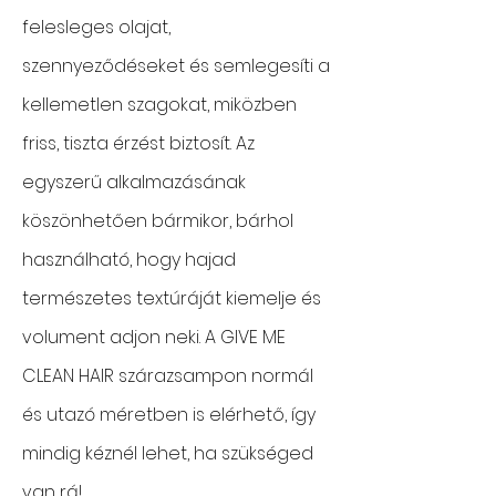
felesleges olajat,
szennyeződéseket és semlegesíti a
kellemetlen szagokat, miközben
friss, tiszta érzést biztosít. Az
egyszerű alkalmazásának
köszönhetően bármikor, bárhol
használható, hogy hajad
természetes textúráját kiemelje és
volument adjon neki. A GIVE ME
CLEAN HAIR szárazsampon normál
és utazó méretben is elérhető, így
mindig kéznél lehet, ha szükséged
van rá!