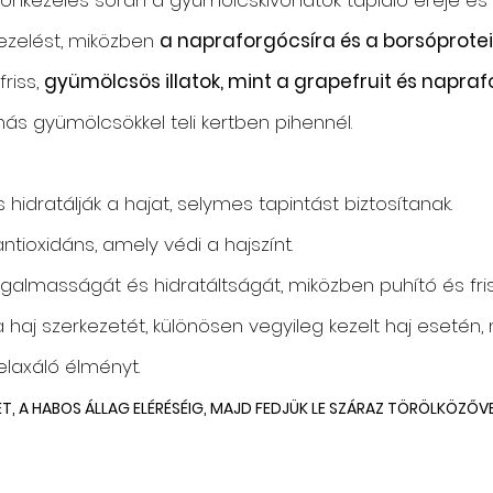
szalonkezelés során a gyümölcskivonatok tápláló ereje és
kezelést, miközben
a napraforgócsíra és a borsóprote
friss,
gyümölcsös illatok, mint a grapefruit és napraf
ás gyümölcsökkel teli kertben pihennél.
s hidratálják a hajat, selymes tapintást biztosítanak.
ntioxidáns, amely védi a hajszínt.
galmasságát és hidratáltságát, miközben puhító és frissí
 a haj szerkezetét, különösen vegyileg kezelt haj eseté
relaxáló élményt.
T, A HABOS ÁLLAG ELÉRÉSÉIG, MAJD FEDJÜK LE SZÁRAZ TÖRÖLKÖZŐVE