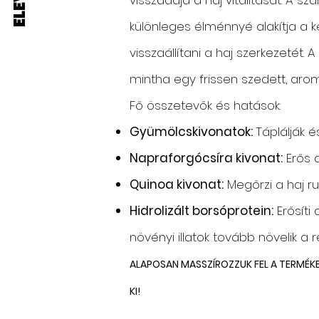
visszaadja a haj vitalitását. A 
különleges élménnyé alakítja a 
visszaállítani a haj szerkezetét. A 
mintha egy frissen szedett, arom
Fő összetevők és hatások:
Gyümölcskivonatok:
Táplálják é
Napraforgócsíra kivonat:
Erős a
Quinoa kivonat:
Megőrzi a haj ru
Hidrolizált borsóprotein:
Erősíti
növényi illatok tovább növelik a 
ALAPOSAN MASSZÍROZZUK FEL A TERMÉKE
KI!