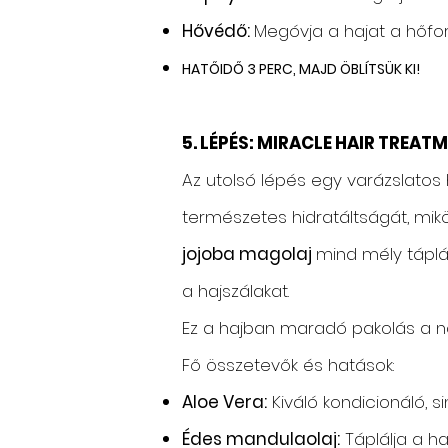
Hővédő:
Megóvja a hajat a hőfo
HATŐIDŐ 3 PERC, MAJD ÖBLÍTSÜK KI!
5. LÉPÉS: MIRACLE HAIR TREA
Az utolsó lépés egy varázslatos 
természetes hidratáltságát, miköz
jojoba magolaj
mind mély táplá
a hajszálakat.
Ez a hajban maradó pakolás a nap
Fő összetevők és hatások:
Aloe Vera:
Kiváló kondicionáló, s
Édes mandulaolaj:
Táplálja a ha