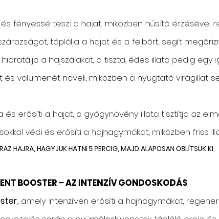
és fényessé teszi a hajat, miközben hűsítő érzésével re
zárazságot, táplálja a hajat és a fejbőrt, segít megőriz
idratálja a hajszálakat, a tiszta, édes illata pedig egy
t és volumenét növeli, miközben a nyugtató virágillat s
a és erősíti a hajat, a gyógynövény illata tisztítja az elm
okkal védi és erősíti a hajhagymákat, miközben friss illat
AZ HAJRA, HAGYJUK HATNI 5 PERCIG, MAJD ALAPOSAN ÖBLÍTSÜK KI.
TMENT BOOSTER – AZ INTENZÍV GONDOSKODÁS
ster,
amely intenzíven erősíti a hajhagymákat, regenerál