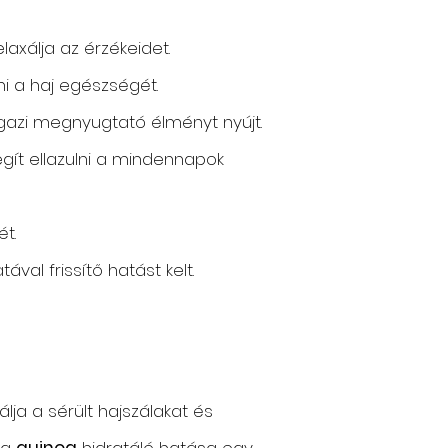
laxálja az érzékeidet.
ni a haj egészségét.
 igazi megnyugtató élményt nyújt.
egít ellazulni a mindennapok
ét.
ával frissítő hatást kelt.
ja a sérült hajszálakat és