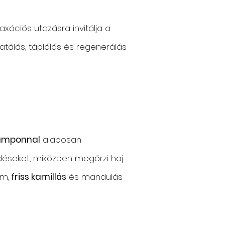
xációs utazásra invitálja a
atálás, táplálás és regenerálás
Samponnal
alaposan
déseket, miközben megőrzi haj
om,
friss kamillás
és mandulás