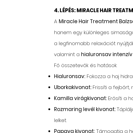
4. LÉPÉS: MIRACLE HAIR TREA
A
Miracle Hair Treatment Balz
hanem egy különleges simaságot 
a legfinomabb relaxációt nyújtj
valamint a
hialuronsav intenzív
Fő összetevők és hatások:
Hialuronsav:
Fokozza a haj hidrat
Uborkakivonat:
Frissíti a fejbőrt
Kamilla virágkivonat:
Erősíti a 
Rozmaring levél kivonat:
Táplál
lelket.
Papaya kivonat:
Támogatja a ha