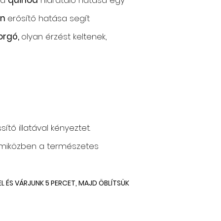
 a
quinoa
hidratáló hatása egy
in
erősítő hatása segít
orgó,
olyan érzést keltenek,
tő illatával kényeztet.
n, miközben a természetes
L ÉS VÁRJUNK 5 PERCET, MAJD ÖBLÍTSÜK