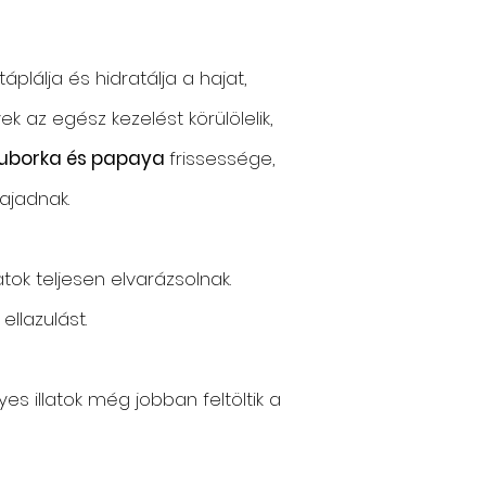
álja és hidratálja a hajat,
yek az egész kezelést körülölelik,
uborka és papaya
frissessége,
ajadnak.
tok teljesen elvarázsolnak.
 ellazulást.
s illatok még jobban feltöltik a