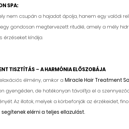
ON SPA:
mely nem csupán a hajadat ápolja, hanem egy valódi rela
e egy gondosan megtervezett rituálé, amely a mély hidr
 érzéseket kínálja.
MENT TISZTÍTÁS
–
A HARMÓNIA ELŐSZOBÁJA
 relaxációs élmény, amikor a
Miracle Hair Treatment 
pon gyengéden, de hatékonyan távolítja el a szennyező
yét. Az illatok, melyek a körbefonják az érzékeidet, fin
 segítenek elérni a teljes ellazulást.