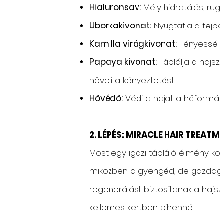
Hialuronsav:
Mély hidratálás, rug
Uborkakivonat:
Nyugtatja a fejbőr
Kamilla virágkivonat:
Fényessé é
Papaya kivonat:
Táplálja a hajs
növeli a kényeztetést.
Hővédő:
Védi a hajat a hőformáz
2. LÉPÉS: MIRACLE HAIR TREAT
Most egy igazi tápláló élmény kö
miközben a gyengéd, de gazda
regenerálást biztosítanak a haj
kellemes kertben pihennél.