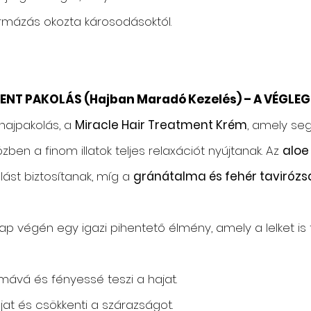
rmázás okozta károsodásoktól.
TMENT PAKOLÁS (Hajban Maradó Kezelés) – A VÉGLE
hajpakolás, a
Miracle Hair Treatment Krém
, amely segí
ben a finom illatok teljes relaxációt nyújtanak. Az
aloe
lást biztosítanak, míg a
gránátalma és fehér tavirózs
 végén egy igazi pihentető élmény, amely a lelket is fel
imává és fényessé teszi a hajat.
jat és csökkenti a szárazságot.