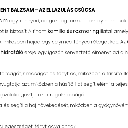
TMENT BALZSAM – AZ ELLAZULÁS CSÚCSA
sam
egy könnyed, de gazdag formula, amely nemcsak tápl
is biztosít. A finom
kamilla és rozmaring
illatai, amel
ák, miközben hajad egy selymes, fényes réteget kap. Az
 hidratáló
ereje egy igazán kényeztető élményt ad a h
áltságát, simaságot és fényt ad, miközben a frissítő illa
, nyugtatja azt, miközben a hűsítő illat segít elérni a teljes
hajszálakat, javítja azok rugalmasságát.
ja és segíti a haj növekedését, miközben a gyógynövénye
j egészségét, fényt adva annak.