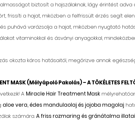
almasságot biztosít a hajszálaknak, lágy érintést adva 
t, frissíti a hajat, miközben a felfrissült érzés segít ele
s puhává varázsolja a hajat, miközben nyugtató hatásáv
zálakat vitaminokkal és ásványi anyagokkal, mindeközben 
ás okozta káros hatásaitól, megőrizve annak egészség
MENT MASK (Mélyápoló Pakolás) – A TÖKÉLETES FEL
vetkezik! A
Miracle Hair Treatment Mask
mélyrehatóan h
g
aloe vera, édes mandulaolaj és jojoba magolaj
ható
szálak számára.
A friss rozmaring és gránátalma illatai