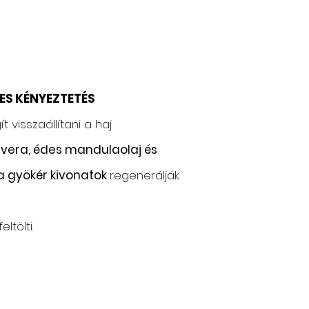
GES KÉNYEZTETÉS
t visszaállítani a haj
 vera, édes mandulaolaj és
a gyökér kivonatok
regenerálják
tölti.