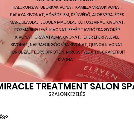
HIALURONSAV, UBORKAKIVONAT, KAMILLA VIRÁGKIVONAT,
PAPAYA KIVONAT, HŐVÉDELEM, SZÍNVÉDŐ, ALOE VERA, ÉDES
MANDULAOLAJ, JOJOBA MAGOLAJ, LÓTUSZVIRÁG KIVONAT,
ROZMARING LEVÉLKIVONAT, FEHÉR TAVIRÓZSA GYÖKÉR
KIVONAT, GRÁNÁTALMA KIVONAT, FEHÉR EPERFA LEVÉL
KIVONAT, NAPRAFORGÓCSÍRA KIVONAT, QUINOA KIVONAT,
HIDROLIZÁLT BORSÓPROTEIN, MIRUSSTYLE X-HP, GRAPEFRUIT
KIVONAT
MIRACLE TREATMENT SALON SP
SZALONKEZELÉS
ÉS?