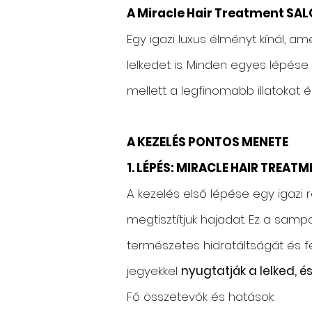
A Miracle Hair Treatment SAL
Egy igazi luxus élményt kínál, a
lelkedet is. Minden egyes lépés
mellett a legfinomabb illatokat és
A KEZELÉS PONTOS MENETE
1. LÉPÉS: MIRACLE HAIR TREAT
A kezelés első lépése egy igazi
megtisztítjuk hajadat. Ez a sam
természetes hidratáltságát és fén
jegyekkel
nyugtatják a lelked, és
Fő összetevők és hatások: