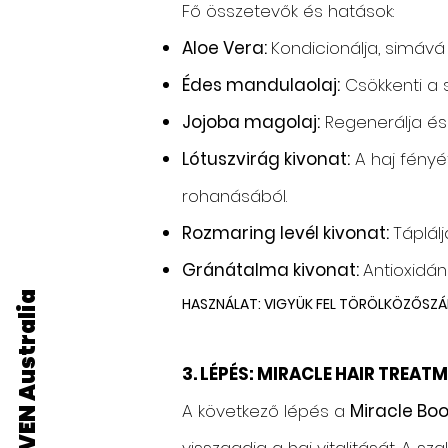
Fő összetevők és hatások:
Aloe Vera:
Kondicionálja, simává 
Édes mandulaolaj:
Csökkenti a s
Jojoba magolaj:
Regenerálja és h
Lótuszvirág kivonat:
A haj fényé
rohanásából.
Rozmaring levél kivonat:
Táplálj
Gránátalma kivonat:
Antioxidáns
ELEVEN Australia
HASZNÁLAT: VIGYÜK FEL TÖRÖLKÖZŐSZÁR
3. LÉPÉS: MIRACLE HAIR TREA
A következő lépés a
Miracle Boo