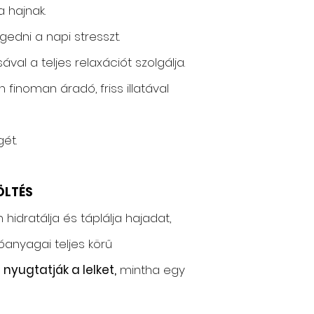
a hajnak.
ngedni a napi stresszt.
al a teljes relaxációt szolgálja.
finoman áradó, friss illatával
ét.
TÖLTÉS
idratálja és táplálja hajadat,
anyagai teljes körű
 nyugtatják a lelket,
mintha egy