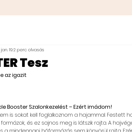
jan. 19.
2 perc olvasás
ER Tesz
e az igazit
cle Booster Szalonkezelést – Ezért imádom!
em is sokat kell foglalkoznom a hajammal. Festett h
ormázok, és ez sajnos meg is látszik rajta. A hajvége
 és a mindennapi hőformázás sem könyörül rajta. Ezér