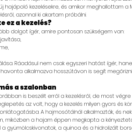
 új hajápoló kezelésekre, és amikor meghallottam a M
ésről, azonnal ki akartam próbálni.
e ez a kezelés?
több dolgot ígér, amire pontosan szükségem van:
javítása,
lme,
tálása. Ráadásul nem csak egyszeri hatást ígér, han
havonta alkalmazva hosszútávon is segít megőrizni
más a szalonban
rábban is beszélt erről a kezelésről, de most végr
lepetés az volt, hogy a kezelés milyen gyors és k
alonlátogatásba. A hajmosótálnál alkalmazták, és ne
nöm, miközben a hajam éppen megkapta a kényeztető
 a gyümölcskivonatok, a quinoa és a hidrolizált bor