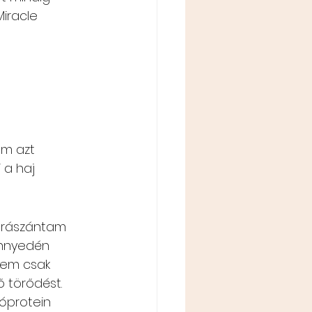
iracle 
em azt 
 a haj 
e rászántam 
önnyedén 
kem csak 
 törődést.
sóprotein 