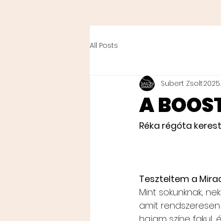
All Posts
Subert Zsolt
2025. 
A BOOST
Réka régóta kerest
Teszteltem a Mira
Mint sokunknak, nek
amit rendszeresen f
hajam színe fakul,