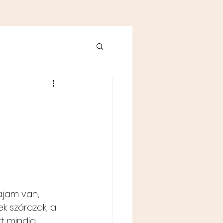
ajam van, 
k szárazak, a 
t mindig 