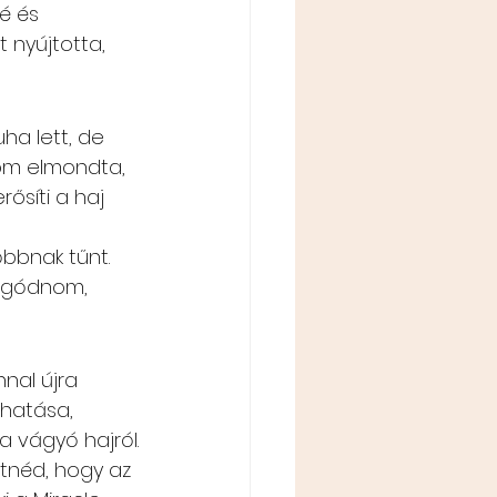
é és 
 nyújtotta, 
ha lett, de 
zom elmondta, 
ősíti a haj 
bbnak tűnt. 
aggódnom, 
nal újra 
 hatása, 
a vágyó hajról.
etnéd, hogy az 