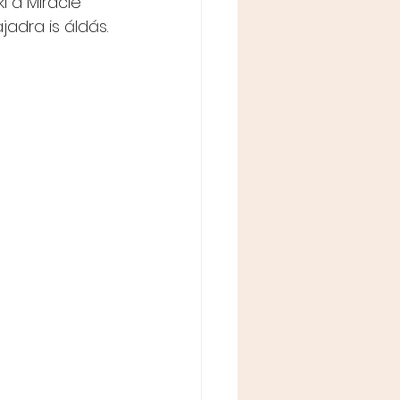
 a Miracle 
adra is áldás. 