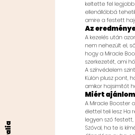
keltette fel legjo
ellenállóbbá teheti
amire a festett ha
Az eredmény
A kezelés után azo
nem nehezült el, s
hogy a Miracle Boo
szerkezetét, ami h
A színvédelem szin
Külön plusz pont, h
amikor hajsimitót 
Miért ajánlo
A Miracle Booster o
élettel teli lesz. 
legyen szó festett,
Szóval, ha te is kí