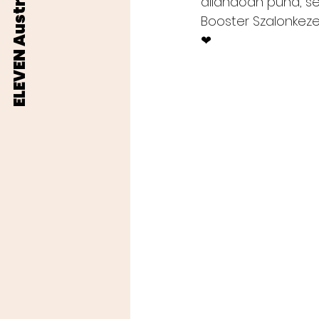
ELEVEN Australia
állandóan puha, se
Booster Szalonkezel
❤