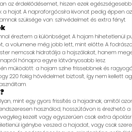
bban az érdeklődésemet, hiszen ezek egészségesebb
k a hajat. A napraforgócsíra kivonat pedig éppen azt
jamnak szüksége van: színvédelmet és extra fényt.
ek
nnal éreztem a különbséget. A hajam hihetetlenül pu
őt, a volumene még jobb lett, mint előtte. A fodrás
ster nemcsak hidratálja a hajszálakat, hanem meger
ónapról hónapra egyre látványosabb lesz.
tén működött: a hajam színe frissebbnek és ragyogó
ogy 220 fokig hővédelmet biztosít, így nem kellett 
használtam.
m?
lyan, mint egy gyors frissítés a hajadnak, amitől azon
Ha rendszeresen használod, hosszútávon is érezhető a
 vegyileg kezelt vagy egyszerűen csak extra ápolásr
méletlenül igénybe veszed a hajadat, vagy csak szer