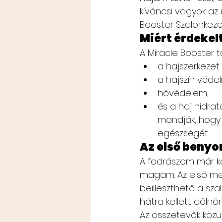
kíváncsi vagyok az
Booster Szalonkezel
Miért érdekelt
A Miracle Booster 
a hajszerkezet 
a hajszín véde
hővédelem,
és a haj hidra
mondják, hogy 
egészségét.
Az első benyo
A fodrászom már ko
magam. Az első meg
beilleszthető a sz
hátra kellett dől
Az összetevők közül