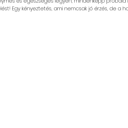
lymes és egészséges legyen, mindenképp próbáld ki
ést! Egy kényeztetés, ami nemcsak jó érzés, de a haj