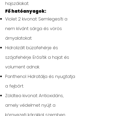
hajszálakat.
Fő hatóanyagok:
Violet 2 kivonat: Semlegesíti a
nem kívánt sárga és vörös
árnyalatokat.
Hidrolizált búzafehérje és
szójafehérje: Erősítik a hajat és
volument adnak.
Panthenol: Hidratálja és nyugtatja
a fejbőrt.
Zöldtea kivonat: Antioxidáns,
amely védelmet nyújt a
környezeti károkkal szemben.