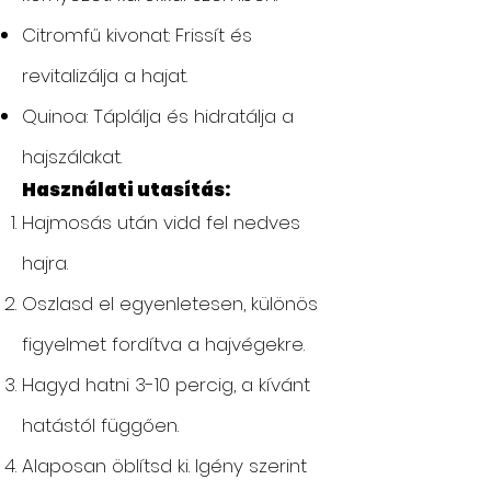
Citromfű kivonat: Frissít és
revitalizálja a hajat.
Quinoa: Táplálja és hidratálja a
hajszálakat.
Használati utasítás:
Hajmosás után vidd fel nedves
hajra.
Oszlasd el egyenletesen, különös
figyelmet fordítva a hajvégekre.
Hagyd hatni 3-10 percig, a kívánt
hatástól függően.
Alaposan öblítsd ki. Igény szerint