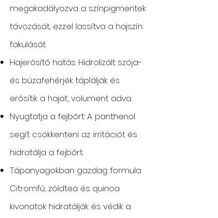
megakadályozva a színpigmentek
távozását, ezzel lassítva a hajszín
fakulását.
Hajerősítő hatás: Hidrolizált szója-
és búzafehérjék táplálják és
erősítik a hajat, volument adva.
Nyugtatja a fejbőrt: A panthenol
segít csökkenteni az irritációt és
hidratálja a fejbőrt.
Tápanyagokban gazdag formula:
Citromfű, zöldtea és quinoa
kivonatok hidratálják és védik a