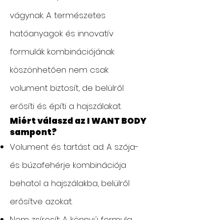
vágynak. A természetes
hatóanyagok és innovatív
formulák kombinációjának
köszönhetően nem csak
volument biztosít, de belülről
erősíti és építi a hajszálakat.
Miért válaszd az I WANT BODY
sampont?
Volument és tartást ad: A szója-
és búzafehérje kombinációja
behatol a hajszálakba, belülről
erősítve azokat.
Nem zsírosít: A könnyű formula