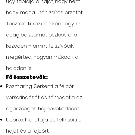
úgy táplálja a hajat, hogy nem
hagy maga után zsíros érzetet.
Teszteld ki kézkrémként: egy kis
adag balzsamot oszlass el a
kezeden – amint felszívódik,
megérted, hogyan működik a
hajadon is!
Fő összetevők:
Rozmaring: Serkenti a fejbőr
vérkeringését és támogatja az
egészséges haj növekedését.
Uborka: Hidratálja és felfrissíti a
hajat és a fejbőrt.