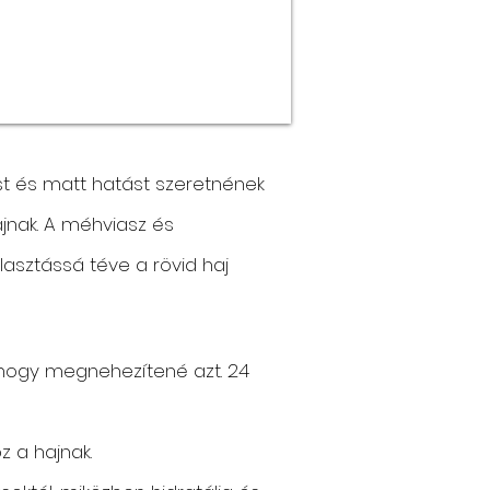
st és matt hatást szeretnének
ajnak. A méhviasz és
álasztássá téve a rövid haj
, hogy megnehezítené azt. 24
z a hajnak.