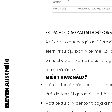
EXTRA HOLD AGYAGÁLLAGÚ FOR
Az Extra Hold Agyagállagú Formá
elérni frizurájukban. A termék 2
karnaubaviasz kombinációja rögzít
ELEVEN Australia
formázásához.
MIÉRT HASZNÁLD?
Erős tartás: A méhviasz és karna
órán keresztül garantált tartás.
Matt textúra: A bentonit adja a m