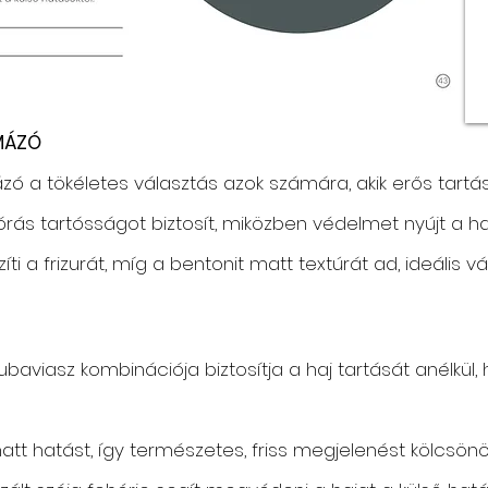
MÁZÓ
zó a tökéletes választás azok számára, akik erős tartá
4 órás tartósságot biztosít, miközben védelmet nyújt a h
i a frizurát, míg a bentonit matt textúrát ad, ideális v
ubaviasz kombinációja biztosítja a haj tartását anélkül
att hatást, így természetes, friss megjelenést kölcsönö