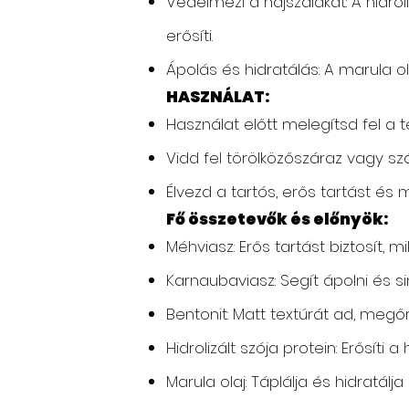
Védelmezi a hajszálakat: A hidrol
erősíti.
Ápolás és hidratálás: A marula o
HASZNÁLAT:
Használat előtt melegítsd fel a
Vidd fel törölközőszáraz vagy szá
Élvezd a tartós, erős tartást és 
Fő összetevők és előnyök:
Méhviasz: Erős tartást biztosít,
Karnaubaviasz: Segít ápolni és si
Bentonit: Matt textúrát ad, megőrz
Hidrolizált szója protein: Erősíti 
Marula olaj: Táplálja és hidratál