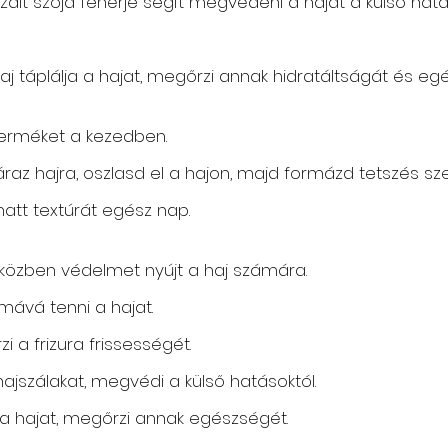
izált szója fehérje segít megvédeni a hajat a külső hatá
laj táplálja a hajat, megőrzi annak hidratáltságát és eg
 terméket a kezedben.
raz hajra, oszlasd el a hajon, majd formázd tetszés szer
matt textúrát egész nap.
 miközben védelmet nyújt a haj számára.
mává tenni a hajat.
i a frizura frissességét.
a hajszálakat, megvédi a külső hatásoktól.
ja a hajat, megőrzi annak egészségét.