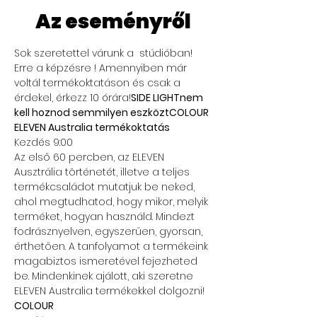
Az eseményről
Sok szeretettel várunk a 
 stúdióban! 
Erre a képzésre 
! Amennyiben már 
voltál termékoktatáson és csak a 
érdekel, érkezz 10 órára!
SIDE LIGHT
nem 
kell hoznod semmilyen eszközt
COLOUR
ELEVEN Australia termékoktatás
Kezdés 9:00 
Az első 60 percben, az ELEVEN 
Ausztrália történetét, illetve a teljes 
termékcsaládot mutatjuk be neked, 
ahol megtudhatod, hogy mikor, melyik 
terméket, hogyan használd. Mindezt 
fodrásznyelven, egyszerűen, gyorsan, 
érthetően. A tanfolyamot a termékeink 
magabiztos ismeretével fejezheted 
be. Mindenkinek ajálott, aki szeretne 
ELEVEN Australia termékekkel dolgozni! 
COLOUR