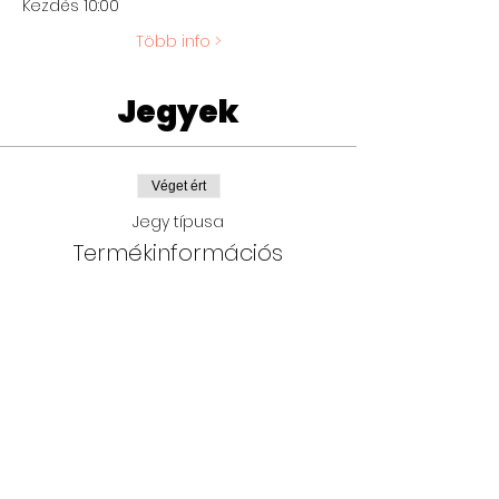
Kezdés 10:00
Több info >
Jegyek
Véget ért
Jegy típusa
Termékinformációs
szeminárium
Ár
0 Ft