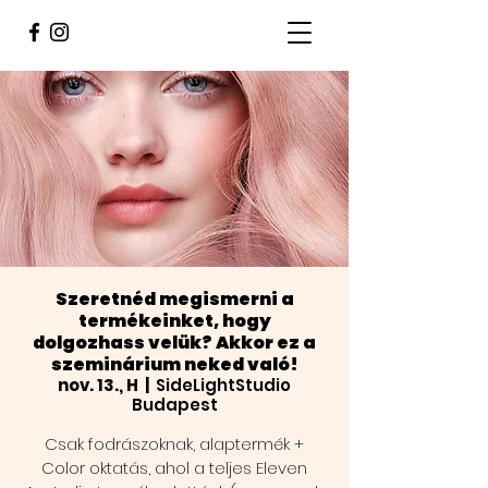
Szeretnéd megismerni a
termékeinket, hogy
dolgozhass velük? Akkor ez a
szeminárium neked való!
nov. 13., H
  |  
SideLightStudio
Budapest
Csak fodrászoknak, alaptermék +
Color oktatás, ahol a teljes Eleven