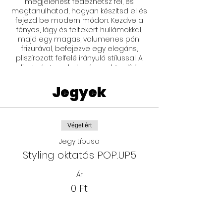
megjelenést fedezhetsz fel, és
megtanulhatod, hogyan készítsd el és
fejezd be modern módon. Kezdve a
fényes, lágy és feltekert hullámokkal,
majd egy magas, volumenes póni
frizurával, befejezve egy elegáns,
pliszírozott felfelé irányuló stílussal. A
divat- és trend alapú megközelítés
által képes leszel arra, hogy ezeket a
modern megjelenéseket megoszd a
Jegyek
szalonban a vendégeiddel, illetve
tágíthatod a stílusgyűjteményedet. A
tudás csak a tiéd, senki nem veheti el
tőled.
Véget ért
Jegy típusa
Styling oktatás POP.UP5
Ár
0 Ft