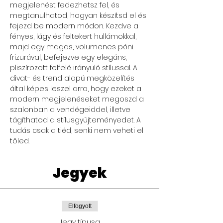
megjelenést fedezhetsz fel, és 
megtanulhatod, hogyan készítsd el és 
fejezd be modern módon. Kezdve a 
fényes, lágy és feltekert hullámokkal, 
majd egy magas, volumenes póni 
frizurával, befejezve egy elegáns, 
pliszírozott felfelé irányuló stílussal. A 
divat- és trend alapú megközelítés 
által képes leszel arra, hogy ezeket a 
modern megjelenéseket megoszd a 
szalonban a vendégeiddel, illetve 
tágíthatod a stílusgyűjteményedet. A 
tudás csak a tiéd, senki nem veheti el 
tőled.
Jegyek
Elfogyott
Jegy típusa