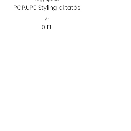
POP.UP5 Styling oktatás
Ár
0 Ft
Erre a rendezvényre minden
jegy elkelt.
Oszd meg
másokkal