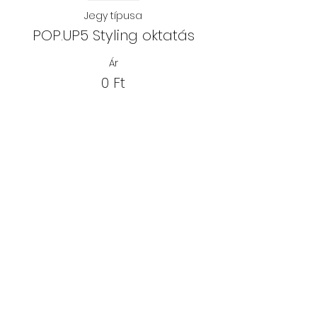
Jegy típusa
POP.UP5 Styling oktatás
Ár
0 Ft
Erre a rendezvényre minden
jegy elkelt.
Oszd meg
másokkal