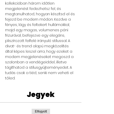
kollekcióban három időtlen 
megjelenést fedezhetsz fel, és 
megtanulhatod, hogyan készítsd el és 
fejezd be modern módon. Kezdve a 
fényes, lágy és feltekert hullámokkal, 
majd egy magas, volumenes póni 
frizurával, befejezve egy elegáns, 
pliszírozott felfelé irányuló stílussal. A 
divat- és trend alapú megközelítés 
által képes leszel arra, hogy ezeket a 
modern megjelenéseket megoszd a 
szalonban a vendégeiddel, illetve 
tágíthatod a stílusgyűjteményedet. A 
tudás csak a tiéd, senki nem veheti el 
tőled.
Jegyek
Elfogyott