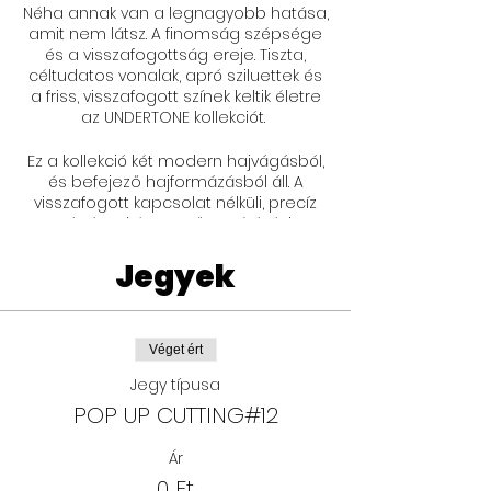
Néha annak van a legnagyobb hatása,
amit nem látsz. A finomság szépsége
és a visszafogottság ereje. Tiszta,
céltudatos vonalak, apró sziluettek és
a friss, visszafogott színek keltik életre
az UNDERTONE kollekciót.
Ez a kollekció két modern hajvágásból,
és befejező hajformázásból áll. A
visszafogott kapcsolat nélküli, precíz
vágással és menő textúrázási
technikákkal, a megjelenések
sokoldalúak, élethűek és hordhatóak.
Jegyek
Ezek a stílusok bármely vendéged
igényeihez egyénre szabhatóak.
Véget ért
Jegy típusa
POP UP CUTTING#12
Ár
0 Ft