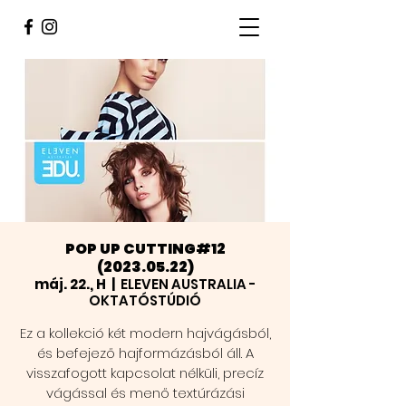
POP UP CUTTING#12
(2023.05.22)
máj. 22., H
  |  
ELEVEN AUSTRALIA -
OKTATÓSTÚDIÓ
Ez a kollekció két modern hajvágásból,
és befejező hajformázásból áll. A
visszafogott kapcsolat nélküli, precíz
vágással és menő textúrázási