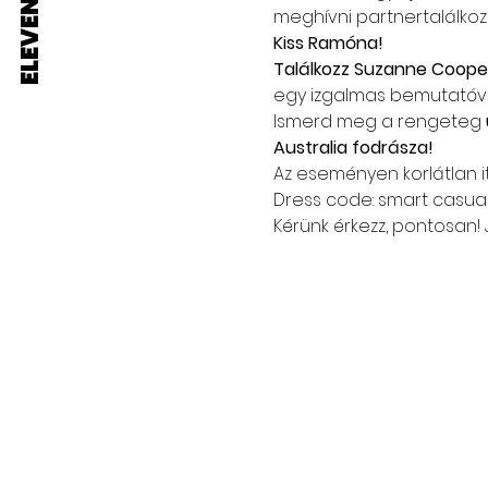
meghívni partnertalálkozó
Kiss Ramóna!
Találkozz Suzanne Coope
egy izgalmas bemutatóva
Ismerd meg a rengeteg
Australia fodrásza!
Az eseményen korlátlan it
Dress code: smart casual
Kérünk érkezz, pontosan!