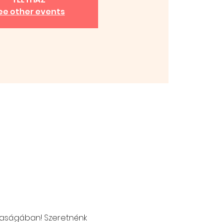
ee other events
rsaságában! Szeretnénk 