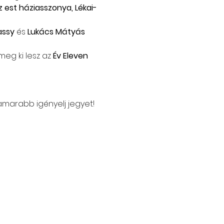
z est háziasszonya, Lékai-
assy
 és 
Lukács Mátyás
meg ki lesz az 
Év Eleven 
amarabb igényelj jegyet! 