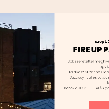
szept. 
FIRE UP
Sok szeretettel meghív
egy i
Találkozz Suzanne Coo
Buzassy- val és Lukác
l
Kérlek a JEGYFOGLALÁS go