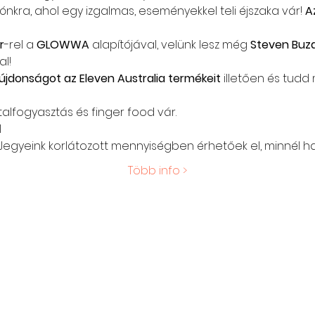
nkra, ahol egy izgalmas, eseményekkel teli éjszaka vár! 
A
r
-rel a 
GLOWWA 
alapítójával, velünk lesz még 
Steven Buz
l!
 újdonságot az Eleven Australia termékeit
 illetően és tudd 
alfogyasztás és finger food vár.
 
 Jegyeink korlátozott mennyiségben érhetőek el, minnél h
Több info >