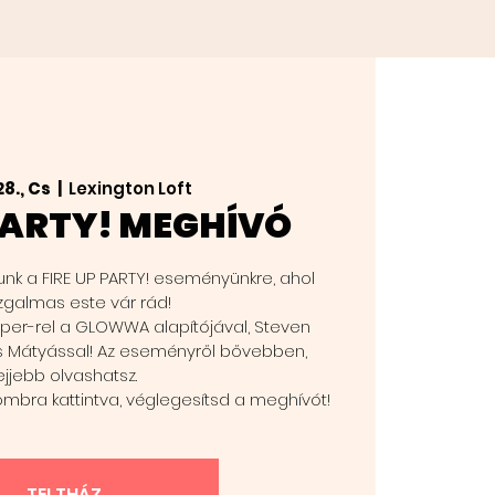
28., Cs
  |  
Lexington Loft
 PARTY! MEGHÍVÓ
unk a FIRE UP PARTY! eseményünkre, ahol
zgalmas este vár rád!
per-rel a GLOWWA alapítójával, Steven
s Mátyással! Az eseményről bővebben,
ejjebb olvashatsz.
mbra kattintva, véglegesítsd a meghívót!
TELTHÁZ