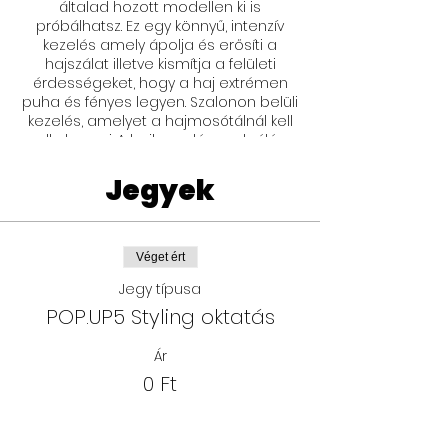
általad hozott modellen ki is
próbálhatsz. Ez egy könnyű, intenzív
kezelés amely ápolja és erősíti a
hajszálat illetve kismítja a felületi
érdességeket, hogy a haj extrémen
puha és fényes legyen. Szalonon belüli
kezelés, amelyet a hajmosótálnál kell
alkalmazni. A hajba való emulgálás
során megnyitja és behatol a
kutikulába, s ezáltal intenzívebben
Jegyek
javítja és hidratálja a hajat. Az oktatás
időtartalma körülbelül: 30 perc
Véget ért
Jegy típusa
POP.UP5 Styling oktatás
Ár
0 Ft