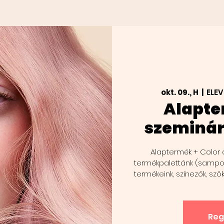
okt. 09., H
  |  
ELE
Alapte
szeminár
Alaptermék + Color o
termékpalettánk (sampono
termékeink, színezők, sző
Reg