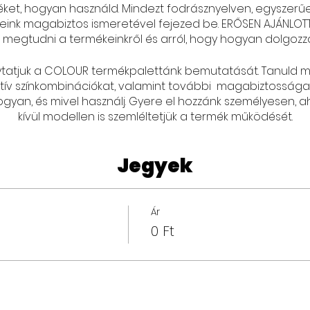
éket, hogyan használd. Mindezt fodrásznyelven, egyszerűe
ink magabiztos ismeretével fejezed be. ERŐSEN AJÁNLOTT 
megtudni a termékeinkről és arról, hogy hogyan dolgozza
ytatjuk a COLOUR termékpalettánk bemutatását. Tanuld m
tív színkombinációkat, valamint további magabiztosságat
ogyan, és mivel használj. Gyere el hozzánk személyesen, a
kívül modellen is szemléltetjük a termék működését.
Jegyek
Ár
0 Ft