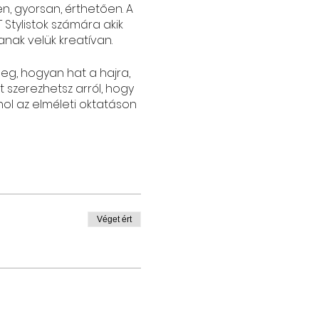
n, gyorsan, érthetően. A
Stylistok számára akik
nak velük kreatívan.
eg, hogyan hat a hajra,
 szerezhetsz arról, hogy
hol az elméleti oktatáson
Véget ért