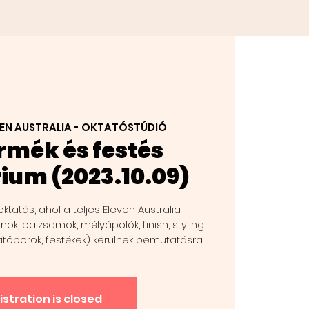
VEN AUSTRALIA - OKTATÓSTÚDIÓ
rmék és festés
ium (2023.10.09)
ktatás, ahol a teljes Eleven Australia
k, balzsamok, mélyápolók, finish, styling
kítőporok, festékek) kerülnek bemutatásra.
istration is closed