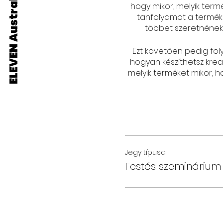
ELEVEN Australia
hogy mikor, melyik term
tanfolyamot a terméke
többet szeretnének 
Ezt követően pedig fol
hogyan készíthetsz krea
melyik terméket mikor, h
Jegy típusa
Festés szeminárium