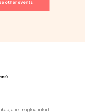
ee other events
ca 9
neked, ahol megtudhatod,