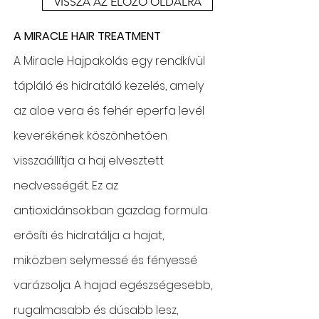
VISSZA AZ ELŐZŐ OLDALRA
A MIRACLE HAIR TREATMENT
A Miracle Hajpakolás egy rendkívül
tápláló és hidratáló kezelés, amely
az aloe vera és fehér eperfa levél
keverékének köszönhetően
visszaállítja a haj elvesztett
nedvességét. Ez az
antioxidánsokban gazdag formula
erősíti és hidratálja a hajat,
miközben selymessé és fényessé
varázsolja. A hajad egészségesebb,
rugalmasabb és dúsabb lesz,