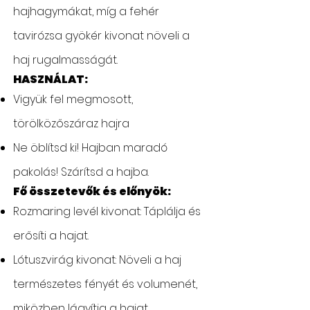
hajhagymákat, míg a fehér
tavirózsa gyökér kivonat növeli a
haj rugalmasságát.
HASZNÁLAT:
Vigyük fel megmosott,
törölközőszáraz hajra
Ne öblítsd ki! Hajban maradó
pakolás! Szárítsd a hajba.
Fő összetevők és előnyök:
Rozmaring levél kivonat: Táplálja és
erősíti a hajat.
Lótuszvirág kivonat: Növeli a haj
természetes fényét és volumenét,
miközben lágyítja a hajat.