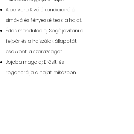
Aloe Vera: Kiváló kondicionáló,
simává és fényessé teszi a hajat.
Édes mandulaolaj: Segít javítani a
fejbőr és a hajszálak állapotát,
csökkenti a szárazságot.
Jojoba magolaj: Erősíti és
regenerálja a hajat, miközben
megőrzi annak hidratáltságát.
Fehér tavirózsa gyökér kivonat:
Növeli a hajszálak térfogatát és
rugalmasságát.
Gránátalma kivonat: