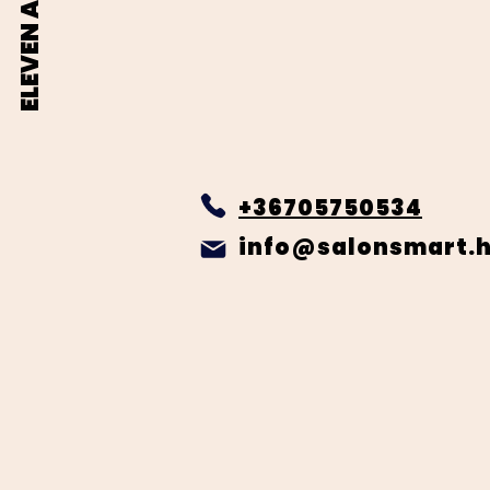
ELEVEN Australia
+36705750534
info@salonsmart.